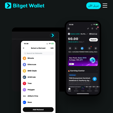
English
تنزيل الآن
日本語
Tiếng Việt
Русский
Español (Latinoamérica)
Türkçe
Italiano
Français
Deutsch
简体中文
繁體中文
Português (Portugal)
Bahasa Indonesia
ภาษาไทย
हिन्दी
বাংলা
Español
Português (Brasil)
Español (Argentina)