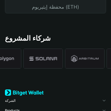
محفظة إيثيريوم (ETH)
شركاء المشروع
الشركة
نبذة عن محفظة Bitget
Products