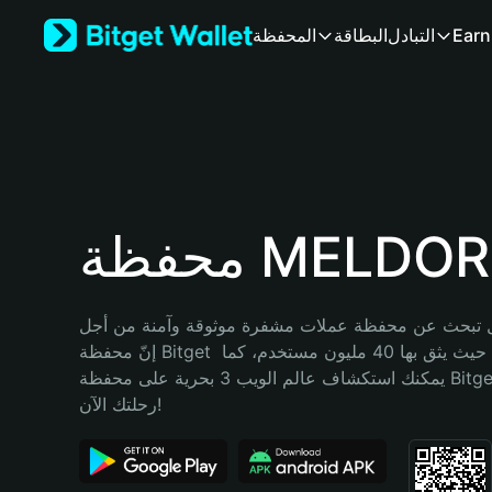
English
Earn
التبادل
البطاقة
المحفظة
日本語
Tiếng Việt
Русский
Español (Latinoamérica)
Türkçe
Italiano
Français
Deutsch
ظة MELDORIA
简体中文
繁體中文
Português (Portugal)
تبحث عن محفظة عملات مشفرة موثوقة وآمنة من أجل MELDORIA؟ 
Bahasa Indonesia
إنّ محفظة Bitget خيارك الأفضل. حيث يثق بها 40 مليون مستخدم، كما 
ภาษาไทย
يمكنك استكشاف عالم الويب 3 بحرية على محفظة Bitget Wallet. ابدأ 
हिन्दी
رحلتك الآن!
বাংলা
Español
Português (Brasil)
Español (Argentina)