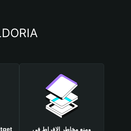
أسباب أهمية استخدام م
ومنع مخاطر الإفراط في