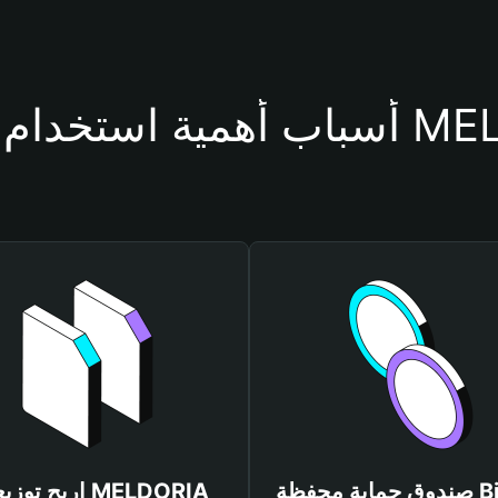
حفظة MELDORIA
صندوق حماية محفظة Bitget
اربح توزيعات RIA