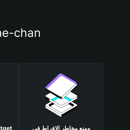
أسباب أهمية استخدام م
ومنع مخاطر الإفراط في