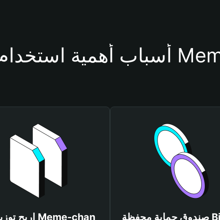
حفظة Meme-chan
صندوق حماية محفظة Bitget
اربح توزيعات an