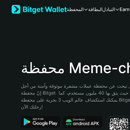
English
Earn
التبادل
البطاقة
المحفظة
日本語
Tiếng Việt
Русский
Español (Latinoamérica)
Türkçe
Italiano
Français
Deutsch
ة Meme-chan
简体中文
繁體中文
Português (Portugal)
تبحث عن محفظة عملات مشفرة موثوقة وآمنة من أجل Meme-chan؟ 
Bahasa Indonesia
إنّ محفظة Bitget خيارك الأفضل. حيث يثق بها 40 مليون مستخدم، كما 
ภาษาไทย
يمكنك استكشاف عالم الويب 3 بحرية على محفظة Bitget Wallet. ابدأ 
हिन्दी
رحلتك الآن!
বাংলা
Español
Português (Brasil)
Español (Argentina)