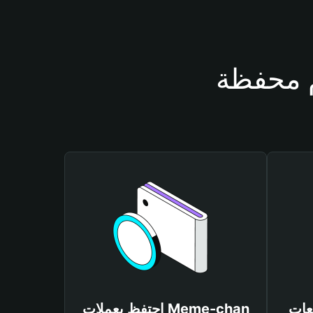
Meme-ch
احتفظ بعملات Meme-chan