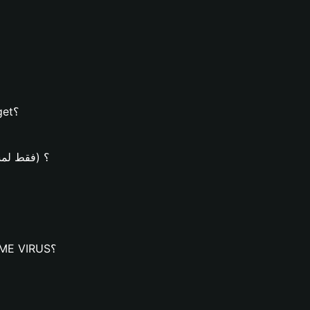
كيفية إنشاء محفظة MEME VIRUS على محفظة Bitget؟
كيف يُمكن شراء عملات RUS
كيف يُمكنك تنزيل محفظة Bitget وإنشاء محفظة MEME VIRUS؟