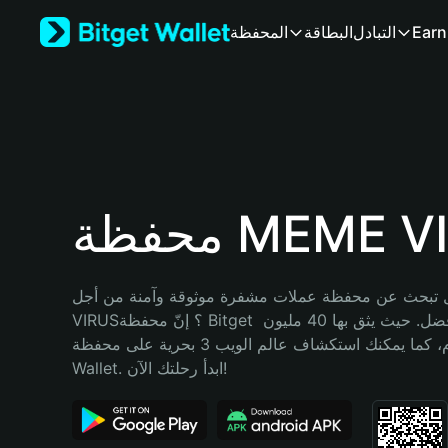
English
Earn
التبادل
البطاقة
المحفظة
日本語
Tiếng Việt
Русский
Español (Latinoamérica)
Türkçe
Italiano
Français
Deutsch
 MEME VIRUS
简体中文
繁體中文
Português (Portugal)
تبحث عن محفظة عملات مشفرة موثوقة وآمنة من أجل MEME 
Bahasa Indonesia
VIRUS؟ إنّ محفظة Bitget خيارك الأفضل. حيث يثق بها 40 مليون 
ภาษาไทย
مستخدم، كما يمكنك استكشاف عالم الويب 3 بحرية على محفظة Bitget 
हिन्दी
Wallet. ابدأ رحلتك الآن!
বাংলা
Español
Português (Brasil)
Español (Argentina)