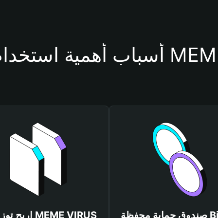
حفظة MEME VIRUS
صندوق حماية محفظة Bitget
اربح توزيعات US