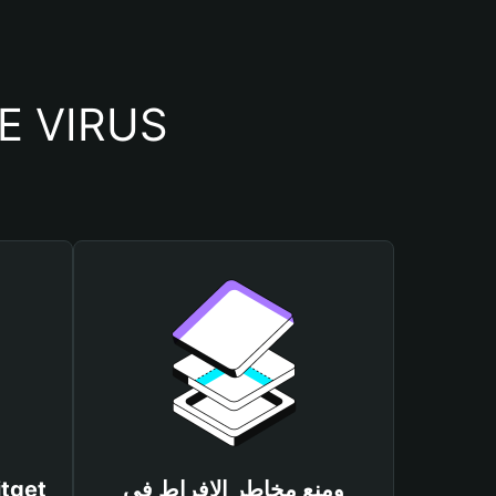
أسباب أهمية استخدام م
ومنع مخاطر الإفراط في