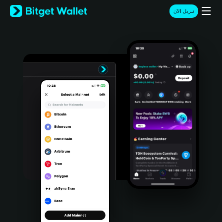
English
تنزيل الآن
日本語
Tiếng Việt
Русский
Español (Latinoamérica)
Türkçe
Italiano
Français
Deutsch
简体中文
繁體中文
Português (Portugal)
Bahasa Indonesia
ภาษาไทย
हिन्दी
বাংলা
Español
Português (Brasil)
Español (Argentina)