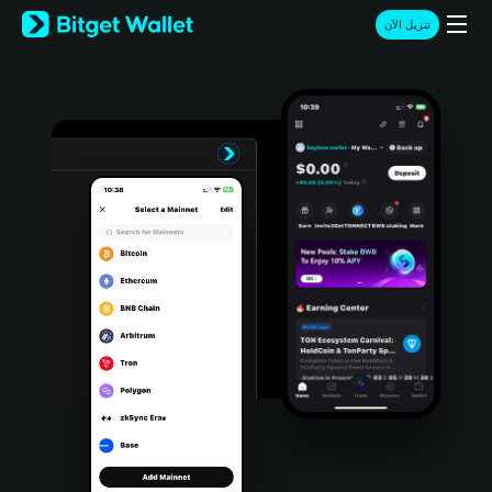
English
تنزيل الآن
日本語
Tiếng Việt
Русский
Español (Latinoamérica)
Türkçe
Italiano
Français
Deutsch
简体中文
繁體中文
Português (Portugal)
Bahasa Indonesia
ภาษาไทย
हिन्दी
বাংলা
Español
Português (Brasil)
Español (Argentina)