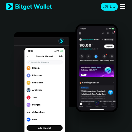
English
تنزيل الآن
日本語
Tiếng Việt
Русский
Español (Latinoamérica)
Türkçe
Italiano
Français
Deutsch
简体中文
繁體中文
Português (Portugal)
Bahasa Indonesia
ภาษาไทย
हिन्दी
বাংলা
Español
Português (Brasil)
Español (Argentina)