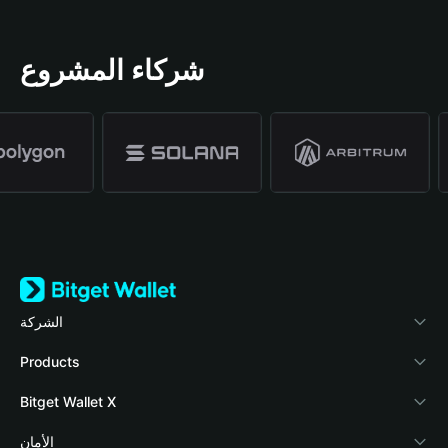
شركاء المشروع
الشركة
نبذة عن محفظة Bitget
Products
المدونة
Crypto Card
Bitget Wallet X
الأكاديمية
Stablecoin Earn
المطورون
الأمان