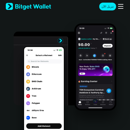
English
تنزيل الآن
日本語
Tiếng Việt
Русский
Español (Latinoamérica)
Türkçe
Italiano
Français
Deutsch
简体中文
繁體中文
Português (Portugal)
Bahasa Indonesia
ภาษาไทย
हिन्दी
বাংলা
Español
Português (Brasil)
Español (Argentina)