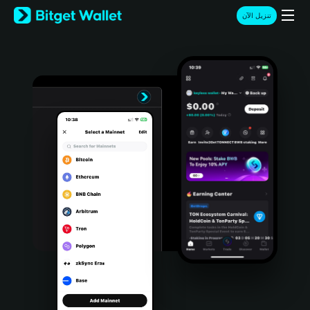
English
تنزيل الآن
日本語
Tiếng Việt
Русский
Español (Latinoamérica)
Türkçe
Italiano
Français
Deutsch
简体中文
繁體中文
Português (Portugal)
Bahasa Indonesia
ภาษาไทย
हिन्दी
বাংলা
Español
Português (Brasil)
Español (Argentina)