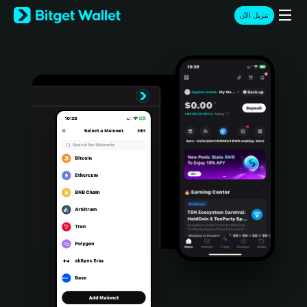
English
تنزيل الآن
日本語
Tiếng Việt
Русский
Español (Latinoamérica)
Türkçe
Italiano
Français
Deutsch
简体中文
繁體中文
Português (Portugal)
Bahasa Indonesia
ภาษาไทย
हिन्दी
বাংলা
Español
Português (Brasil)
Español (Argentina)