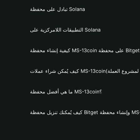
تبادل على محفظة Solana
التطبيقات اللامركزية على Solana
Bitg؟
لات MS-13coin؟ (فقط لمشروع العملة)
ما هي أفضل محفظة MS-13coin؟