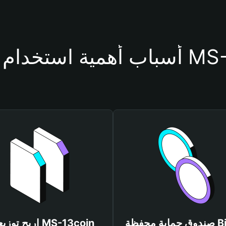
حفظة MS-13coin
صندوق حماية محفظة Bitget
اربح توزيعات coin