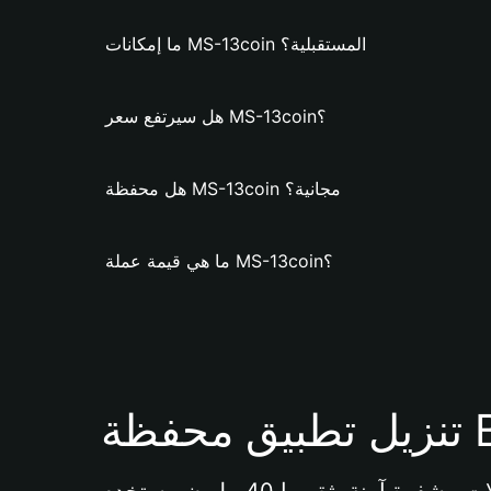
ما إمكانات MS-13coin المستقبلية؟
هل سيرتفع سعر MS-13coin؟
هل محفظة MS-13coin مجانية؟
ما هي قيمة عملة MS-13coin؟
Bi 