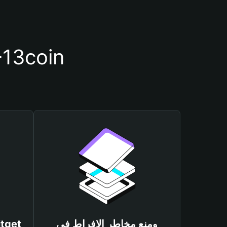
أسباب أهمية استخدام م
ومنع مخاطر الإفراط في