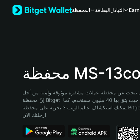
English
Earn
التبادل
البطاقة
المحفظة
日本語
Tiếng Việt
Русский
Español (Latinoamérica)
Türkçe
Italiano
Français
Deutsch
ظة MS-13coin
简体中文
繁體中文
Português (Portugal)
تبحث عن محفظة عملات مشفرة موثوقة وآمنة من أجل MS-13coin؟ 
Bahasa Indonesia
إنّ محفظة Bitget خيارك الأفضل. حيث يثق بها 40 مليون مستخدم، كما 
ภาษาไทย
يمكنك استكشاف عالم الويب 3 بحرية على محفظة Bitget Wallet. ابدأ 
हिन्दी
رحلتك الآن!
বাংলা
Español
Português (Brasil)
Español (Argentina)