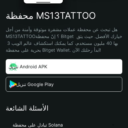
محفظة MS13TATTOO
هل تبحث عن محفظة عملات مشفرة موثوقة وآمنة من أجل 
MS13TATTOO؟ إنّ محفظة Bitget خيارك الأفضل. حيث يثق 
بها 40 مليون مستخدم، كما يمكنك استكشاف عالم الويب 3 
بحرية على محفظة Bitget Wallet. ابدأ رحلتك الآن!
تنزيل Android APK
تنزيل من Google Play
الأسئلة الشائعة
تبادل على محفظة Solana