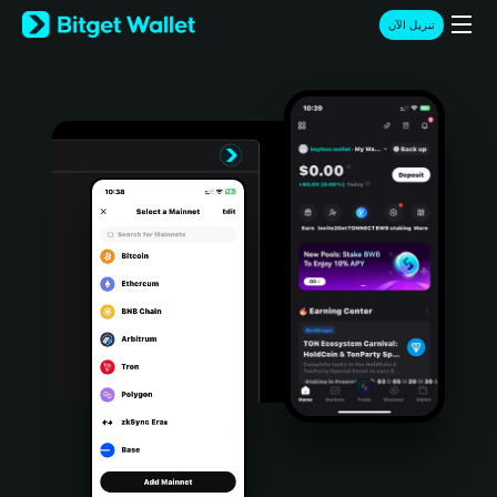
English
تنزيل الآن
日本語
Tiếng Việt
Русский
Español (Latinoamérica)
Türkçe
Italiano
Français
Deutsch
简体中文
繁體中文
Português (Portugal)
Bahasa Indonesia
ภาษาไทย
हिन्दी
বাংলা
Español
Português (Brasil)
Español (Argentina)