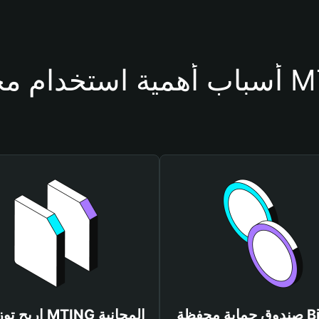
محفظة MTING
صندوق حماية محفظة Bitget
اربح توزيعات MTING المجانية