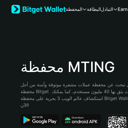
English
Earn
التبادل
البطاقة
المحفظة
日本語
Tiếng Việt
Русский
Español (Latinoamérica)
Türkçe
Italiano
Français
Deutsch
محفظة MTING
简体中文
繁體中文
Português (Portugal)
تبحث عن محفظة عملات مشفرة موثوقة وآمنة من أجل MTING؟ إنّ 
Bahasa Indonesia
محفظة Bitget خيارك الأفضل. حيث يثق بها 40 مليون مستخدم، كما يمكنك 
ภาษาไทย
استكشاف عالم الويب 3 بحرية على محفظة Bitget Wallet. ابدأ رحلتك 
हिन्दी
الآن!
বাংলা
Español
Português (Brasil)
Español (Argentina)