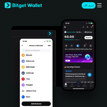
English
تنزيل الآن
日本語
Tiếng Việt
Русский
Español (Latinoamérica)
Türkçe
Italiano
Français
Deutsch
简体中文
繁體中文
Português (Portugal)
Bahasa Indonesia
ภาษาไทย
हिन्दी
বাংলা
Español
Português (Brasil)
Español (Argentina)