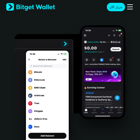
English
تنزيل الآن
日本語
Tiếng Việt
Русский
Español (Latinoamérica)
Türkçe
Italiano
Français
Deutsch
简体中文
繁體中文
Português (Portugal)
Bahasa Indonesia
ภาษาไทย
हिन्दी
বাংলা
Español
Português (Brasil)
Español (Argentina)