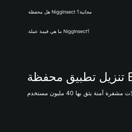
هل محفظة NiggInsect مجانية؟
ما هي قيمة عملة NiggInsect؟
Bi 
آمنة يثق بها 40 مليون مستخدم