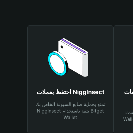
NiggIn
احتفظ بعملات NiggInsect
تمتع بحماية صانع السيولة الخاص بك
NiggInsect بثقة باستخدام Bitget
Bitg
Wallet
 لك أنواع مختلفة من