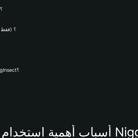
كيفية إنشاء محفظة NiggInsect على محفظة Bitget؟
كيف يُمكن شراء عمل
كيف يُمكنك تنزيل محفظة Bitget وإنشاء محفظة NiggInsect؟
فظة NiggInsect