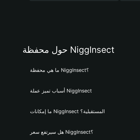
حول محفظة NiggInsect
ما هي محفظة NiggInsect؟
أسباب تميز عملة NiggInsect
ما إمكانات NiggInsect المستقبلية؟
هل سيرتفع سعر NiggInsect؟