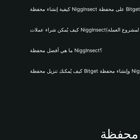
ات NiggInsect؟ (فقط لمشروع العملة)
ما هي أفضل محفظة NiggInsect؟