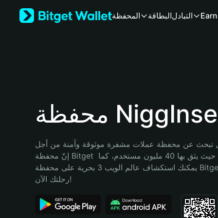
English
Earn
التبادل
البطاقة
المحفظة
日本語
Tiếng Việt
Русский
Español (Latinoamérica)
Türkçe
Italiano
Français
Deutsch
ظة NiggInsect
简体中文
繁體中文
Português (Portugal)
تبحث عن محفظة عملات مشفرة موثوقة وآمنة من أجل NiggInsect؟ 
Bahasa Indonesia
إنّ محفظة Bitget خيارك الأفضل. حيث يثق بها 40 مليون مستخدم، كما 
ภาษาไทย
يمكنك استكشاف عالم الويب 3 بحرية على محفظة Bitget Wallet. ابدأ 
हिन्दी
رحلتك الآن!
বাংলা
Español
Português (Brasil)
Español (Argentina)