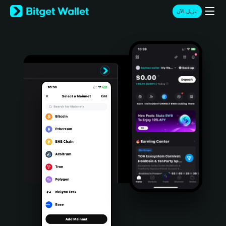
English
تنزيل الآن
日本語
Tiếng Việt
Русский
Español (Latinoamérica)
Türkçe
Italiano
Français
Deutsch
简体中文
繁體中文
Português (Portugal)
Bahasa Indonesia
ภาษาไทย
हिन्दी
বাংলা
Español
Português (Brasil)
Español (Argentina)