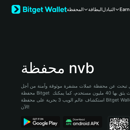
English
Earn
التبادل
البطاقة
المحفظة
日本語
Tiếng Việt
Русский
Español (Latinoamérica)
Türkçe
Italiano
Français
Deutsch
محفظة nvb
简体中文
繁體中文
Português (Portugal)
تبحث عن محفظة عملات مشفرة موثوقة وآمنة من أجل nvb؟ إنّ 
Bahasa Indonesia
محفظة Bitget خيارك الأفضل. حيث يثق بها 40 مليون مستخدم، كما يمكنك 
ภาษาไทย
استكشاف عالم الويب 3 بحرية على محفظة Bitget Wallet. ابدأ رحلتك 
हिन्दी
الآن!
বাংলা
Español
Português (Brasil)
Español (Argentina)