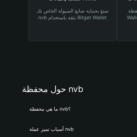
Bitg
تمتع بحماية صانع السيولة الخاص بك
 لك أنواع مختلفة من
nvb بثقة باستخدام Bitget Wallet
حول محفظة nvb
ما هي محفظة nvb؟
أسباب تميز عملة nvb