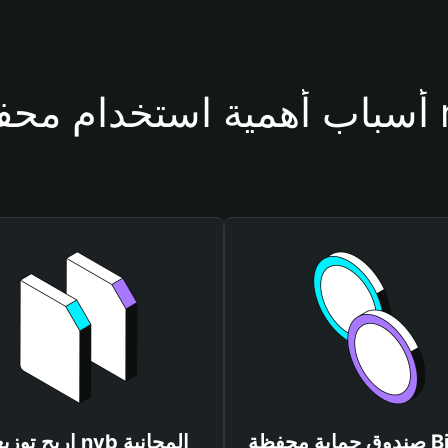
فظة nvb
صندوق حماية محفظة Bitget
اربح توزيعات nvb المجانية