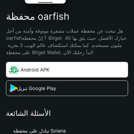
محفظة oarfish
هل تبحث عن محفظة عملات مشفرة موثوقة وآمنة من أجل 
oarfish؟ إنّ محفظة Bitget خيارك الأفضل. حيث يثق بها 40 
مليون مستخدم، كما يمكنك استكشاف عالم الويب 3 بحرية 
على محفظة Bitget Wallet. ابدأ رحلتك الآن!
تنزيل Android APK
تنزيل من Google Play
الأسئلة الشائعة
تبادل على محفظة Solana