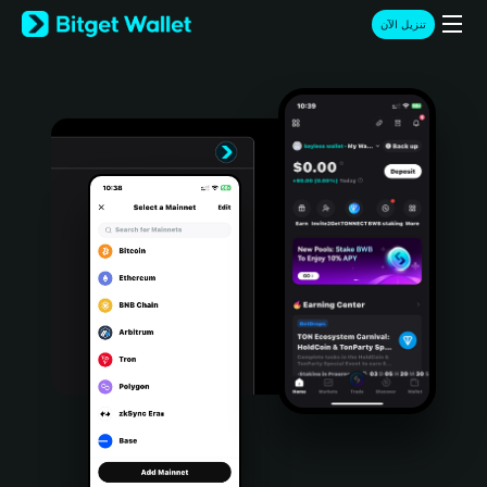
English
تنزيل الآن
日本語
Tiếng Việt
Русский
Español (Latinoamérica)
Türkçe
Italiano
Français
Deutsch
简体中文
繁體中文
Português (Portugal)
Bahasa Indonesia
ภาษาไทย
हिन्दी
বাংলা
Español
Português (Brasil)
Español (Argentina)