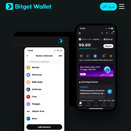
English
تنزيل الآن
日本語
Tiếng Việt
Русский
Español (Latinoamérica)
Türkçe
Italiano
Français
Deutsch
简体中文
繁體中文
Português (Portugal)
Bahasa Indonesia
ภาษาไทย
हिन्दी
বাংলা
Español
Português (Brasil)
Español (Argentina)