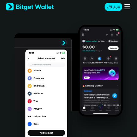
English
تنزيل الآن
日本語
Tiếng Việt
Русский
Español (Latinoamérica)
Türkçe
Italiano
Français
Deutsch
简体中文
繁體中文
Português (Portugal)
Bahasa Indonesia
ภาษาไทย
हिन्दी
বাংলা
Español
Português (Brasil)
Español (Argentina)