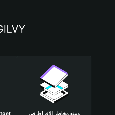
أسباب أهمية استخدام م
ومنع مخاطر الإفراط في