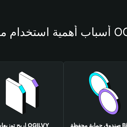
حفظة OGILVY
صندوق حماية محفظة Bitget
اربح توزيعات ILVY