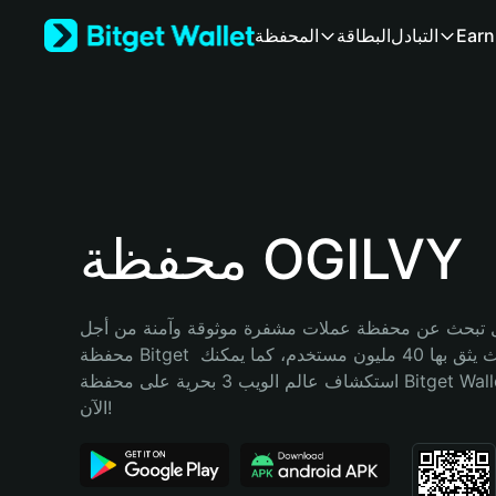
English
Earn
التبادل
البطاقة
المحفظة
日本語
Tiếng Việt
Русский
Español (Latinoamérica)
Türkçe
Italiano
Français
Deutsch
محفظة OGILVY
简体中文
繁體中文
Português (Portugal)
تبحث عن محفظة عملات مشفرة موثوقة وآمنة من أجل OGILVY؟ إنّ 
Bahasa Indonesia
محفظة Bitget خيارك الأفضل. حيث يثق بها 40 مليون مستخدم، كما يمكنك 
ภาษาไทย
استكشاف عالم الويب 3 بحرية على محفظة Bitget Wallet. ابدأ رحلتك 
हिन्दी
الآن!
বাংলা
Español
Português (Brasil)
Español (Argentina)