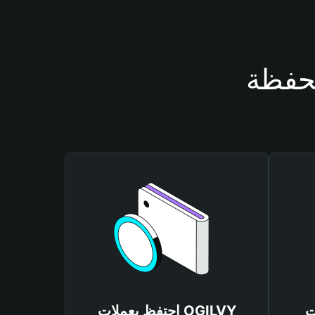
OG
احتفظ بعملات OGILVY