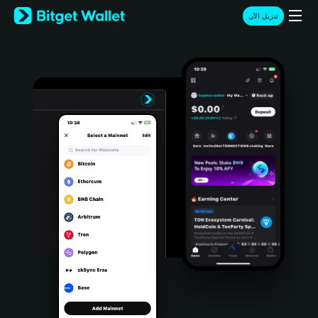
English
تنزيل الآن
日本語
Tiếng Việt
Русский
Español (Latinoamérica)
Türkçe
Italiano
Français
Deutsch
简体中文
繁體中文
Português (Portugal)
Bahasa Indonesia
ภาษาไทย
हिन्दी
বাংলা
Español
Português (Brasil)
Español (Argentina)