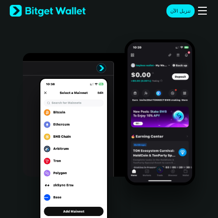
English
تنزيل الآن
日本語
Tiếng Việt
Русский
Español (Latinoamérica)
Türkçe
Italiano
Français
Deutsch
简体中文
繁體中文
Português (Portugal)
Bahasa Indonesia
ภาษาไทย
हिन्दी
বাংলা
Español
Português (Brasil)
Español (Argentina)