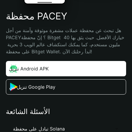
محفظة PACEY
هل تبحث عن محفظة عملات مشفرة موثوقة وآمنة من أجل 
PACEY؟ إنّ محفظة Bitget خيارك الأفضل. حيث يثق بها 40 
مليون مستخدم، كما يمكنك استكشاف عالم الويب 3 بحرية 
على محفظة Bitget Wallet. ابدأ رحلتك الآن!
تنزيل Android APK
تنزيل من Google Play
الأسئلة الشائعة
تبادل على محفظة Solana