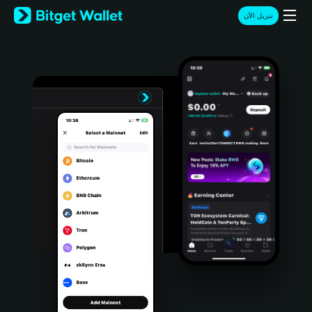
English
تنزيل الآن
日本語
Tiếng Việt
Русский
Español (Latinoamérica)
Türkçe
Italiano
Français
Deutsch
简体中文
繁體中文
Português (Portugal)
Bahasa Indonesia
ภาษาไทย
हिन्दी
বাংলা
Español
Português (Brasil)
Español (Argentina)