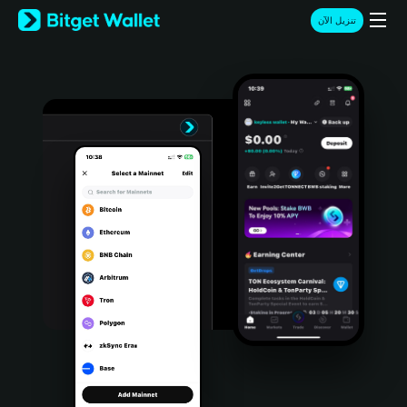
English
تنزيل الآن
日本語
Tiếng Việt
Русский
Español (Latinoamérica)
Türkçe
Italiano
Français
Deutsch
简体中文
繁體中文
Português (Portugal)
Bahasa Indonesia
ภาษาไทย
हिन्दी
বাংলা
Español
Português (Brasil)
Español (Argentina)