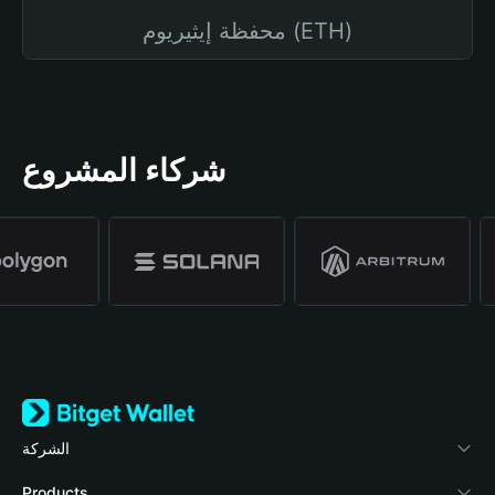
محفظة إيثيريوم (ETH)
شركاء المشروع
الشركة
نبذة عن محفظة Bitget
Products