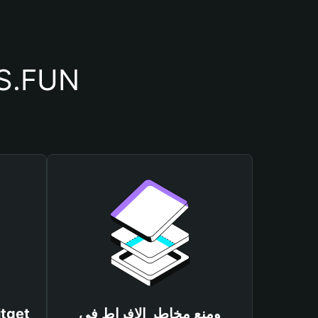
أسباب أهمية استخدام م
ومنع مخاطر الإفراط في