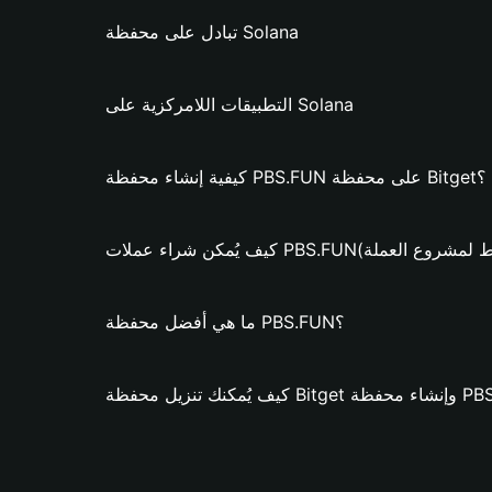
تبادل على محفظة Solana
التطبيقات اللامركزية على Solana
كيفية إنشاء محفظة PBS.FUN على محفظة Bitget؟
اء عملات PBS.FUN؟ (فقط لمشروع العملة)
ما هي أفضل محفظة PBS.FUN؟