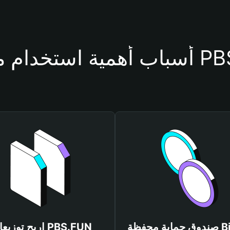
حفظة PBS.FUN
صندوق حماية محفظة Bitget
اربح توزيعات .FUN