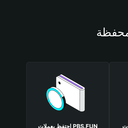
PBS
احتفظ بعملات PBS.FUN