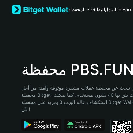
English
Earn
التبادل
البطاقة
المحفظة
日本語
Tiếng Việt
Русский
Español (Latinoamérica)
Türkçe
Italiano
Français
Deutsch
حفظة PBS.FUN
简体中文
繁體中文
Português (Portugal)
تبحث عن محفظة عملات مشفرة موثوقة وآمنة من أجل PBS.FUN؟ إنّ 
Bahasa Indonesia
محفظة Bitget خيارك الأفضل. حيث يثق بها 40 مليون مستخدم، كما يمكنك 
ภาษาไทย
استكشاف عالم الويب 3 بحرية على محفظة Bitget Wallet. ابدأ رحلتك 
हिन्दी
الآن!
বাংলা
Español
Português (Brasil)
Español (Argentina)