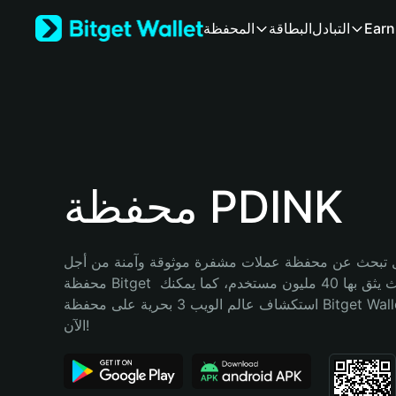
English
Earn
التبادل
البطاقة
المحفظة
日本語
Tiếng Việt
Русский
Español (Latinoamérica)
Türkçe
Italiano
Français
Deutsch
محفظة PDINK
简体中文
繁體中文
Português (Portugal)
تبحث عن محفظة عملات مشفرة موثوقة وآمنة من أجل PDINK؟ إنّ 
Bahasa Indonesia
محفظة Bitget خيارك الأفضل. حيث يثق بها 40 مليون مستخدم، كما يمكنك 
ภาษาไทย
استكشاف عالم الويب 3 بحرية على محفظة Bitget Wallet. ابدأ رحلتك 
हिन्दी
الآن!
বাংলা
Español
Português (Brasil)
Español (Argentina)