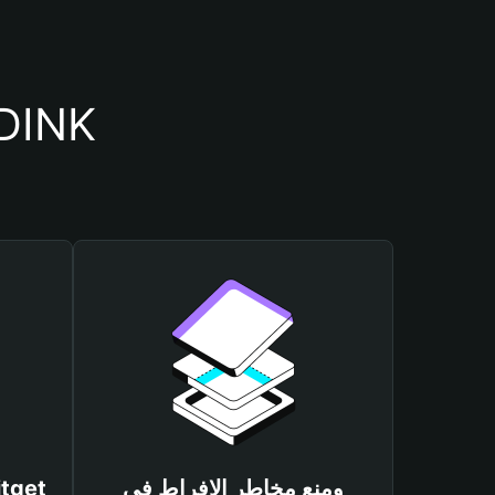
أسباب أهمية استخدام م
ومنع مخاطر الإفراط في