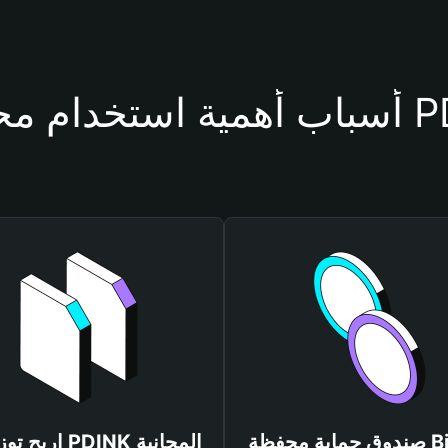
حفظة PDINK
صندوق حماية محفظة Bitget
اربح توزيعات PDINK المجانية