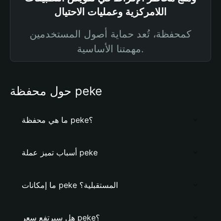
اللامركزية وعمليات الاحتيال
كمحفظة، تُعد حماية أصول المستخدمين
مهمتنا الأساسية.
حول محفظة peke
ما هي محفظة peke؟
أسباب تميز عملة peke
ما إمكانات peke المستقبلية؟
هل سيرتفع سعر peke؟