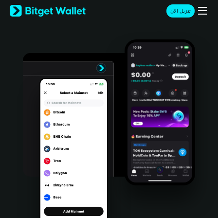
English
تنزيل الآن
日本語
Tiếng Việt
Русский
Español (Latinoamérica)
Türkçe
Italiano
Français
Deutsch
简体中文
繁體中文
Português (Portugal)
Bahasa Indonesia
ภาษาไทย
हिन्दी
বাংলা
Español
Português (Brasil)
Español (Argentina)