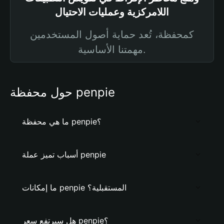
اللامركزية وعمليات الاحتيال
كمحفظة، تُعد حماية أصول المستخدمين
مهمتنا الأساسية.
حول محفظة penpie
ما هي محفظة penpie؟
أسباب تميز عملة penpie
ما إمكانات penpie المستقبلية؟
هل سيرتفع سعر penpie؟