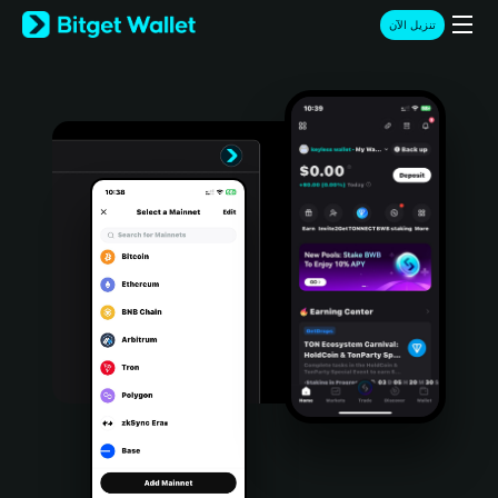
English
تنزيل الآن
日本語
Tiếng Việt
Русский
Español (Latinoamérica)
Türkçe
Italiano
Français
Deutsch
简体中文
繁體中文
Português (Portugal)
Bahasa Indonesia
ภาษาไทย
हिन्दी
বাংলা
Español
Português (Brasil)
Español (Argentina)