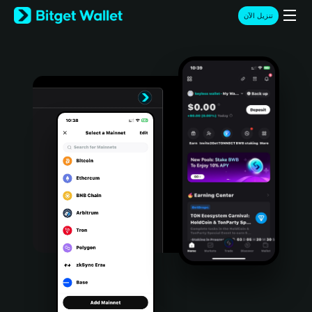
English
تنزيل الآن
日本語
Tiếng Việt
Русский
Español (Latinoamérica)
Türkçe
Italiano
Français
Deutsch
简体中文
繁體中文
Português (Portugal)
Bahasa Indonesia
ภาษาไทย
हिन्दी
বাংলা
Español
Português (Brasil)
Español (Argentina)