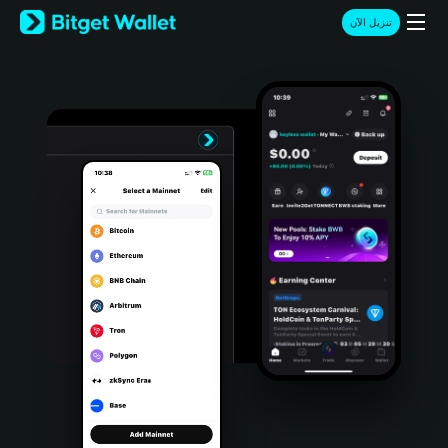
English
تنزيل الآن
日本語
Tiếng Việt
Русский
Español (Latinoamérica)
Türkçe
Italiano
Français
Deutsch
简体中文
繁體中文
Português (Portugal)
Bahasa Indonesia
ภาษาไทย
हिन्दी
বাংলা
Español
Português (Brasil)
Español (Argentina)