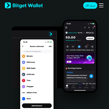
English
تنزيل الآن
日本語
Tiếng Việt
Русский
Español (Latinoamérica)
Türkçe
Italiano
Français
Deutsch
简体中文
繁體中文
Português (Portugal)
Bahasa Indonesia
ภาษาไทย
हिन्दी
বাংলা
Español
Português (Brasil)
Español (Argentina)