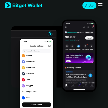
English
تنزيل الآن
日本語
Tiếng Việt
Русский
Español (Latinoamérica)
Türkçe
Italiano
Français
Deutsch
简体中文
繁體中文
Português (Portugal)
Bahasa Indonesia
ภาษาไทย
हिन्दी
বাংলা
Español
Português (Brasil)
Español (Argentina)