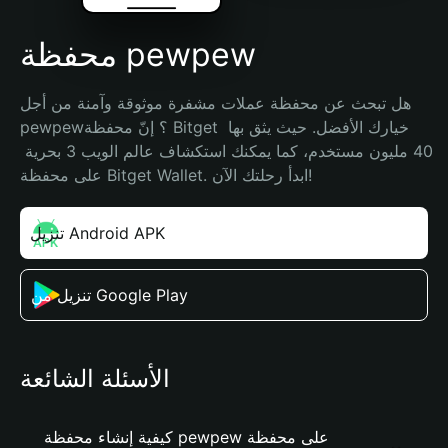
محفظة pewpew
هل تبحث عن محفظة عملات مشفرة موثوقة وآمنة من أجل 
pewpew؟ إنّ محفظة Bitget خيارك الأفضل. حيث يثق بها 
40 مليون مستخدم، كما يمكنك استكشاف عالم الويب 3 بحرية 
على محفظة Bitget Wallet. ابدأ رحلتك الآن!
تنزيل Android APK
تنزيل من Google Play
الأسئلة الشائعة
كيفية إنشاء محفظة pewpew على محفظة