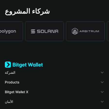
شركاء المشروع
الشركة
نبذة عن محفظة Bitget
Products
المدونة
Crypto Card
Bitget Wallet X
الأكاديمية
Stablecoin Earn
المطورون
الأمان