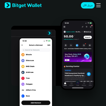
English
تنزيل الآن
日本語
Tiếng Việt
Русский
Español (Latinoamérica)
Türkçe
Italiano
Français
Deutsch
简体中文
繁體中文
Português (Portugal)
Bahasa Indonesia
ภาษาไทย
हिन्दी
বাংলা
Español
Português (Brasil)
Español (Argentina)