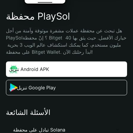
محفظة PlaySol
هل تبحث عن محفظة عملات مشفرة موثوقة وآمنة من أجل 
PlaySol؟ إنّ محفظة Bitget خيارك الأفضل. حيث يثق بها 40 
مليون مستخدم، كما يمكنك استكشاف عالم الويب 3 بحرية 
على محفظة Bitget Wallet. ابدأ رحلتك الآن!
تنزيل Android APK
تنزيل من Google Play
الأسئلة الشائعة
تبادل على محفظة Solana