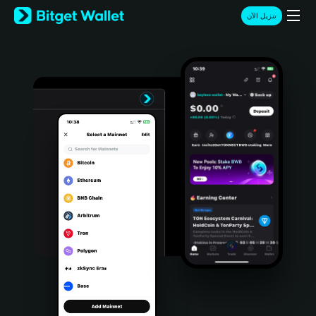
English
تنزيل الآن
日本語
Tiếng Việt
Русский
Español (Latinoamérica)
Türkçe
Italiano
Français
Deutsch
简体中文
繁體中文
Português (Portugal)
Bahasa Indonesia
ภาษาไทย
हिन्दी
বাংলা
Español
Português (Brasil)
Español (Argentina)