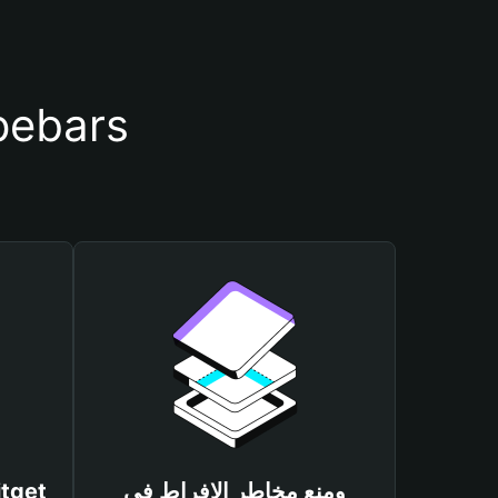
أسباب أهمية استخدام م
ومنع مخاطر الإفراط في