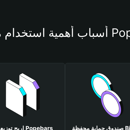
حفظة Popebars
صندوق حماية محفظة Bitget
اربح توزيعات bars