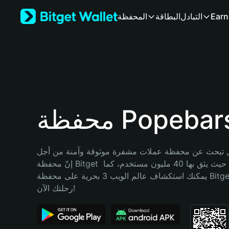
English
Earn
التبادل
البطاقة
المحفظة
日本語
Tiếng Việt
Русский
Español (Latinoamérica)
Türkçe
Italiano
Français
Deutsch
حفظة Popebars
简体中文
繁體中文
Português (Portugal)
تبحث عن محفظة عملات مشفرة موثوقة وآمنة من أجل Popebars؟ 
Bahasa Indonesia
إنّ محفظة Bitget خيارك الأفضل. حيث يثق بها 40 مليون مستخدم، كما 
ภาษาไทย
يمكنك استكشاف عالم الويب 3 بحرية على محفظة Bitget Wallet. ابدأ 
हिन्दी
رحلتك الآن!
বাংলা
Español
Português (Brasil)
Español (Argentina)