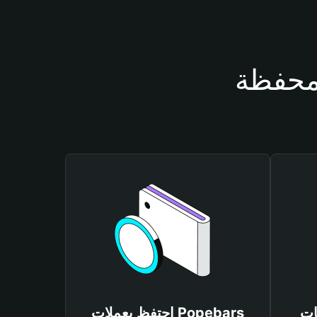
Pope
احتفظ بعملات Popebars