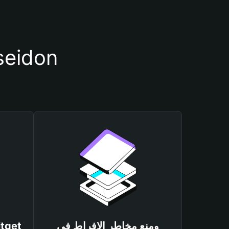
أسباب أهمية استخدام م
ومنع مخاطر الإفراط في