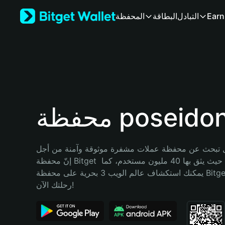
English
Earn
التبادل
البطاقة
المحفظة
日本語
Tiếng Việt
Русский
Español (Latinoamérica)
Türkçe
Italiano
Français
Deutsch
حفظة poseidon
简体中文
繁體中文
Português (Portugal)
تبحث عن محفظة عملات مشفرة موثوقة وآمنة من أجل poseidon؟ 
Bahasa Indonesia
إنّ محفظة Bitget خيارك الأفضل. حيث يثق بها 40 مليون مستخدم، كما 
ภาษาไทย
يمكنك استكشاف عالم الويب 3 بحرية على محفظة Bitget Wallet. ابدأ 
हिन्दी
رحلتك الآن!
বাংলা
Español
Português (Brasil)
Español (Argentina)