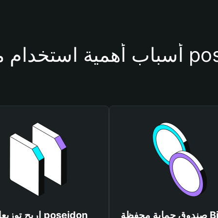
حفظة poseidon
صندوق حماية محفظة Bitget
اربح توزيعات idon