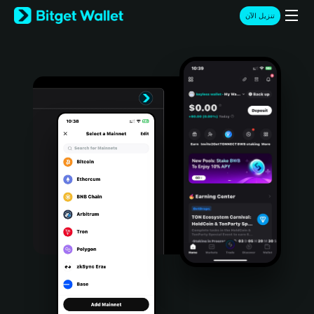
English
تنزيل الآن
日本語
Tiếng Việt
Русский
Español (Latinoamérica)
Türkçe
Italiano
Français
Deutsch
简体中文
繁體中文
Português (Portugal)
Bahasa Indonesia
ภาษาไทย
हिन्दी
বাংলা
Español
Português (Brasil)
Español (Argentina)