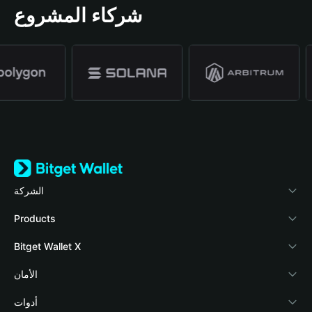
شركاء المشروع
الشركة
نبذة عن محفظة Bitget
Products
المدونة
Crypto Card
Bitget Wallet X
الأكاديمية
Stablecoin Earn
المطورون
الأمان
أخبار العملات المشفرة
Payfi Crypto
ربط المحفظة
صندوق الحماية
أدوات