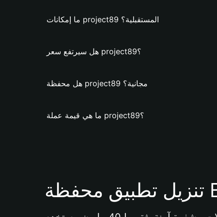
ما إمكانات project89 المستقبلية؟
هل سيرتفع سعر project89؟
هل محفظة project89 مجانية؟
ما هي قيمة عملة project89؟
Bi 