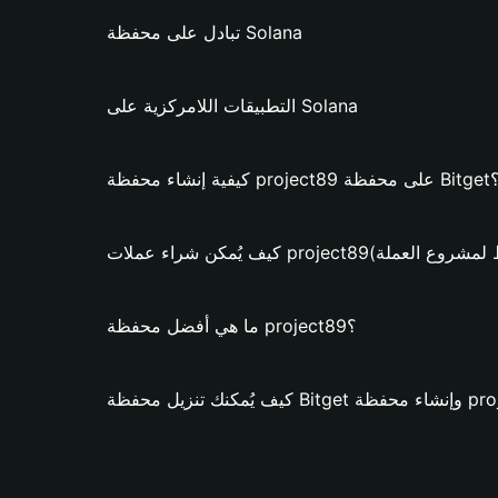
تبادل على محفظة Solana
التطبيقات اللامركزية على Solana
ء محفظة project89 على محفظة Bitget؟
عملات project89؟ (فقط لمشروع العملة)
ما هي أفضل محفظة project89؟