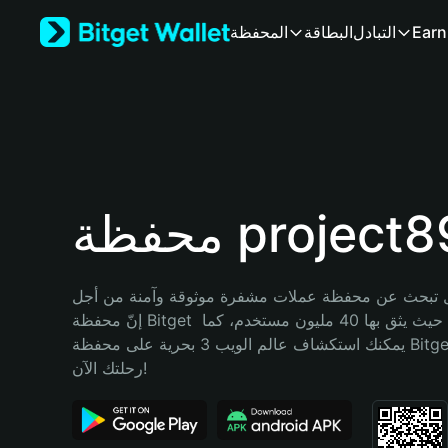
English
Earn
التبادل
البطاقة
المحفظة
日本語
Tiếng Việt
Русский
Español (Latinoamérica)
Türkçe
Italiano
Français
Deutsch
فظة project89
简体中文
繁體中文
Português (Portugal)
تبحث عن محفظة عملات مشفرة موثوقة وآمنة من أجل project89؟ 
Bahasa Indonesia
إنّ محفظة Bitget خيارك الأفضل. حيث يثق بها 40 مليون مستخدم، كما 
ภาษาไทย
يمكنك استكشاف عالم الويب 3 بحرية على محفظة Bitget Wallet. ابدأ 
हिन्दी
رحلتك الآن!
বাংলা
Español
Português (Brasil)
Español (Argentina)