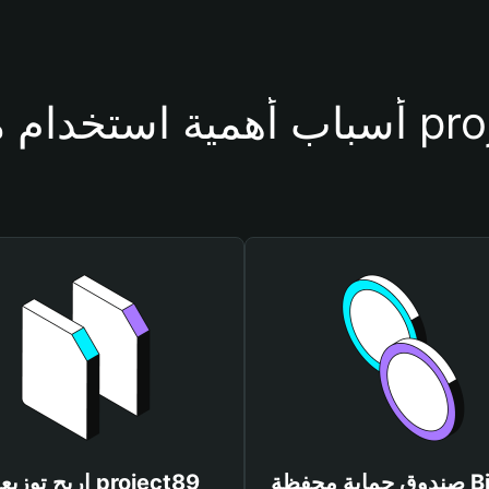
فظة project89
صندوق حماية محفظة Bitget
اربح توزيعات ct89