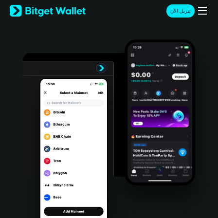
English
تنزيل الآن
日本語
Tiếng Việt
Русский
Español (Latinoamérica)
Türkçe
Italiano
Français
Deutsch
简体中文
繁體中文
Português (Portugal)
Bahasa Indonesia
ภาษาไทย
हिन्दी
বাংলা
Español
Português (Brasil)
Español (Argentina)