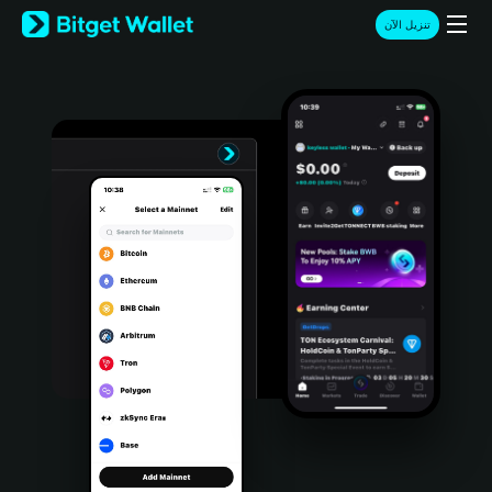
English
تنزيل الآن
日本語
Tiếng Việt
Русский
Español (Latinoamérica)
Türkçe
Italiano
Français
Deutsch
简体中文
繁體中文
Português (Portugal)
Bahasa Indonesia
ภาษาไทย
हिन्दी
বাংলা
Español
Português (Brasil)
Español (Argentina)