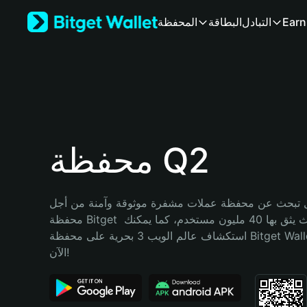
English
Earn
التبادل
البطاقة
المحفظة
日本語
Tiếng Việt
Русский
Español (Latinoamérica)
Türkçe
Italiano
Français
Deutsch
محفظة Q2
简体中文
繁體中文
Português (Portugal)
تبحث عن محفظة عملات مشفرة موثوقة وآمنة من أجل Q2؟ إنّ 
Bahasa Indonesia
محفظة Bitget خيارك الأفضل. حيث يثق بها 40 مليون مستخدم، كما يمكنك 
ภาษาไทย
استكشاف عالم الويب 3 بحرية على محفظة Bitget Wallet. ابدأ رحلتك 
हिन्दी
الآن!
বাংলা
Español
Português (Brasil)
Español (Argentina)