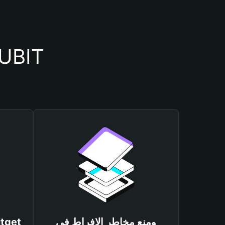
أسباب أهمية استخدام م
ومنع مخاطر الإفراط في