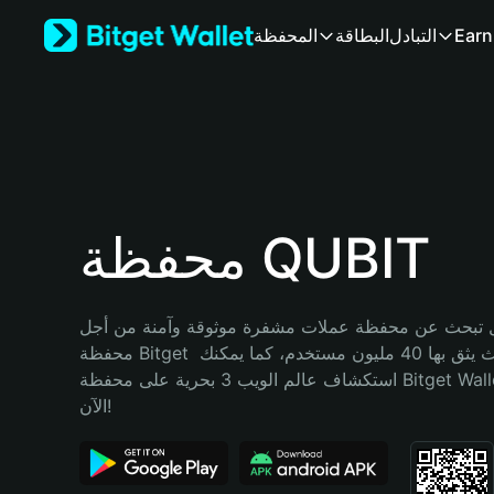
English
Earn
التبادل
البطاقة
المحفظة
日本語
Tiếng Việt
Русский
Español (Latinoamérica)
Türkçe
Italiano
Français
Deutsch
محفظة QUBIT
简体中文
繁體中文
Português (Portugal)
تبحث عن محفظة عملات مشفرة موثوقة وآمنة من أجل QUBIT؟ إنّ 
Bahasa Indonesia
محفظة Bitget خيارك الأفضل. حيث يثق بها 40 مليون مستخدم، كما يمكنك 
ภาษาไทย
استكشاف عالم الويب 3 بحرية على محفظة Bitget Wallet. ابدأ رحلتك 
हिन्दी
الآن!
বাংলা
Español
Português (Brasil)
Español (Argentina)