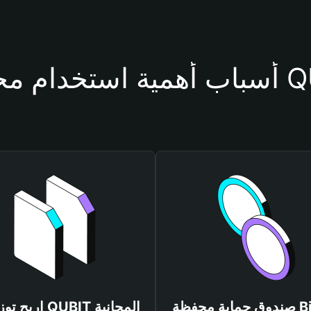
حفظة QUBIT
صندوق حماية محفظة Bitget
اربح توزيعات QUBIT المجانية