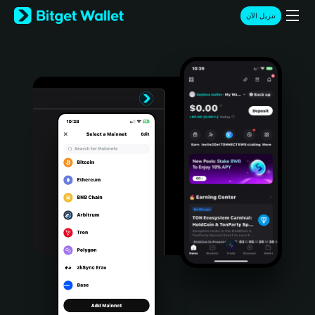
English
تنزيل الآن
日本語
Tiếng Việt
Русский
Español (Latinoamérica)
Türkçe
Italiano
Français
Deutsch
简体中文
繁體中文
Português (Portugal)
Bahasa Indonesia
ภาษาไทย
हिन्दी
বাংলা
Español
Português (Brasil)
Español (Argentina)