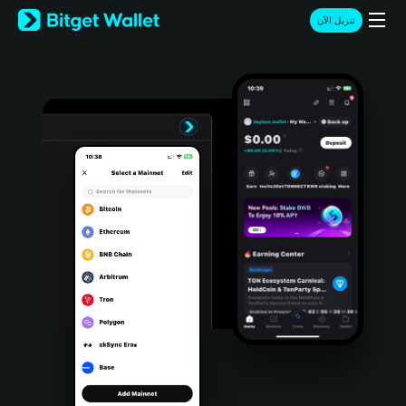
English
تنزيل الآن
日本語
Tiếng Việt
Русский
Español (Latinoamérica)
Türkçe
Italiano
Français
Deutsch
简体中文
繁體中文
Português (Portugal)
Bahasa Indonesia
ภาษาไทย
हिन्दी
বাংলা
Español
Português (Brasil)
Español (Argentina)