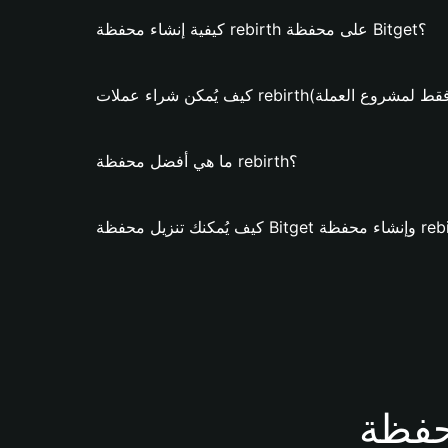
كيفية إنشاء محفظة rebirth على محفظة Bitget؟
كن شراء عملات rebirth؟ (فقط لمشروع العملة)
ما هي أفضل محفظة rebirth؟