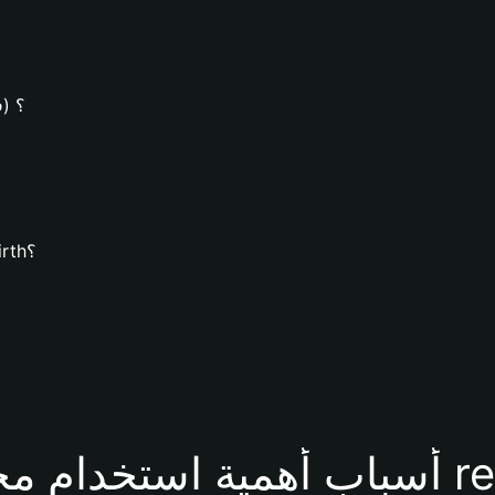
كيف يُم
كيف يُمكنك تنزيل محفظة Bitget وإنشاء محفظة rebirth؟
فظة rebirth