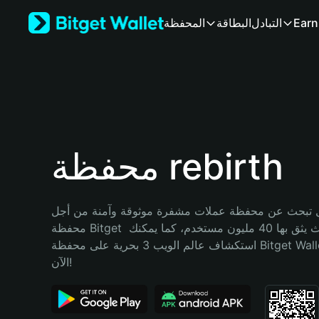
English
Earn
التبادل
البطاقة
المحفظة
日本語
Tiếng Việt
Русский
Español (Latinoamérica)
Türkçe
Italiano
Français
Deutsch
محفظة rebirth
简体中文
繁體中文
Português (Portugal)
تبحث عن محفظة عملات مشفرة موثوقة وآمنة من أجل rebirth؟ إنّ 
Bahasa Indonesia
محفظة Bitget خيارك الأفضل. حيث يثق بها 40 مليون مستخدم، كما يمكنك 
ภาษาไทย
استكشاف عالم الويب 3 بحرية على محفظة Bitget Wallet. ابدأ رحلتك 
हिन्दी
الآن!
বাংলা
Español
Português (Brasil)
Español (Argentina)