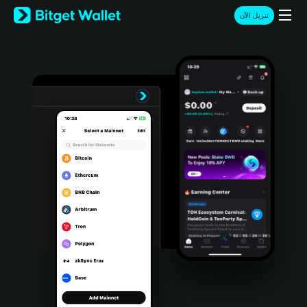
English
تنزيل الآن
日本語
Tiếng Việt
Русский
Español (Latinoamérica)
Türkçe
Italiano
Français
Deutsch
简体中文
繁體中文
Português (Portugal)
Bahasa Indonesia
ภาษาไทย
हिन्दी
বাংলা
Español
Português (Brasil)
Español (Argentina)