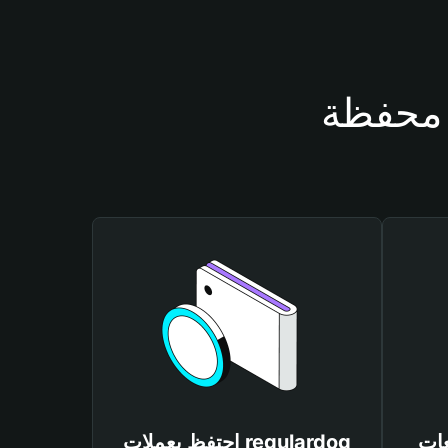
regula
احتفظ بعملات regulardog