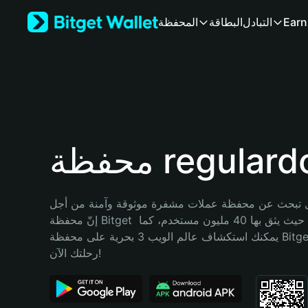
English
Earn
التبادل
البطاقة
المحفظة
日本語
Tiếng Việt
Русский
Español (Latinoamérica)
Türkçe
Italiano
Français
Deutsch
ظة regulardog
简体中文
繁體中文
Português (Portugal)
تبحث عن محفظة عملات مشفرة موثوقة وآمنة من أجل regulardog؟ 
Bahasa Indonesia
إنّ محفظة Bitget خيارك الأفضل. حيث يثق بها 40 مليون مستخدم، كما 
ภาษาไทย
يمكنك استكشاف عالم الويب 3 بحرية على محفظة Bitget Wallet. ابدأ 
हिन्दी
رحلتك الآن!
বাংলা
Español
Português (Brasil)
Español (Argentina)