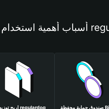
فظة regulardog
صندوق حماية محفظة Bitget
اربح توزيعات rdog