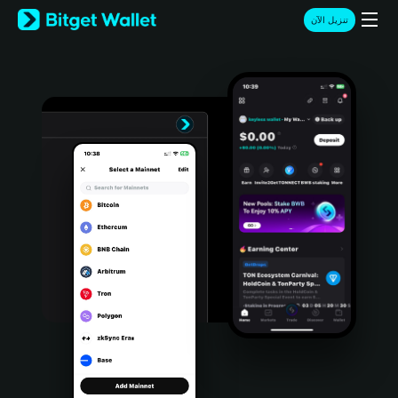
English
تنزيل الآن
日本語
Tiếng Việt
Русский
Español (Latinoamérica)
Türkçe
Italiano
Français
Deutsch
简体中文
繁體中文
Português (Portugal)
Bahasa Indonesia
ภาษาไทย
हिन्दी
বাংলা
Español
Português (Brasil)
Español (Argentina)